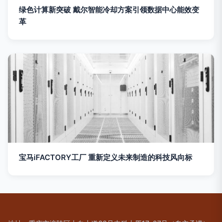
绿色计算新突破 戴尔智能冷却方案引领数据中心能效变
革
宝马iFACTORY工厂 重新定义未来制造的科技风向标