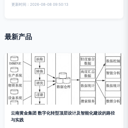
更新时间：2026-08-08 09:50:13
最新产品
云南黄金集团 数字化转型顶层设计及智能化建设的路径
与实践