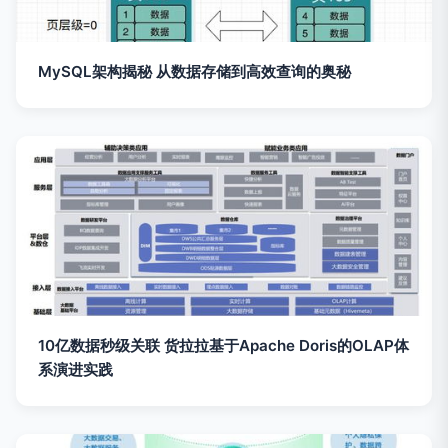
MySQL架构揭秘 从数据存储到高效查询的奥秘
10亿数据秒级关联 货拉拉基于Apache Doris的OLAP体
系演进实践