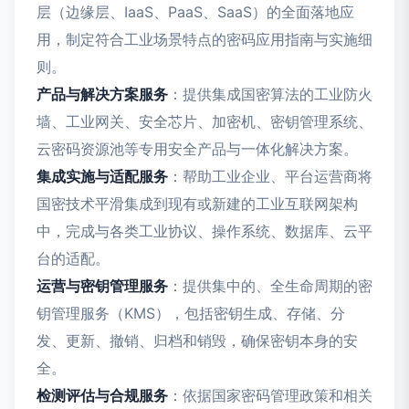
层（边缘层、IaaS、PaaS、SaaS）的全面落地应
用，制定符合工业场景特点的密码应用指南与实施细
则。
产品与解决方案服务
：提供集成国密算法的工业防火
墙、工业网关、安全芯片、加密机、密钥管理系统、
云密码资源池等专用安全产品与一体化解决方案。
集成实施与适配服务
：帮助工业企业、平台运营商将
国密技术平滑集成到现有或新建的工业互联网架构
中，完成与各类工业协议、操作系统、数据库、云平
台的适配。
运营与密钥管理服务
：提供集中的、全生命周期的密
钥管理服务（KMS），包括密钥生成、存储、分
发、更新、撤销、归档和销毁，确保密钥本身的安
全。
检测评估与合规服务
：依据国家密码管理政策和相关