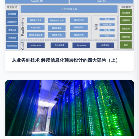
从业务到技术 解读信息化顶层设计的四大架构（上）